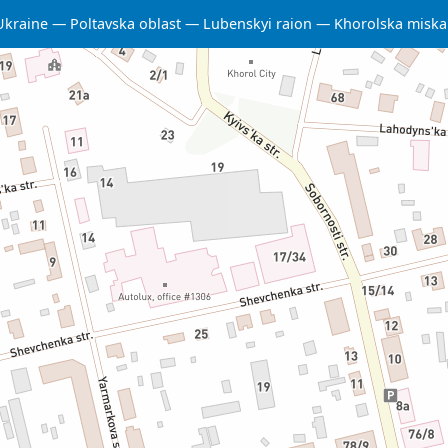
Ukraine
Poltavska oblast
Lubenskyi raion
Khorolska misk