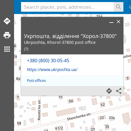
<% console.log(hcard) %>
Укрпошта, відділення "Хорол-37800"
Ukrposhta, Khorol-37800 post office
(7)
+380 (800) 30-05-45
https://www.ukrposhta.ua/
Post-offices