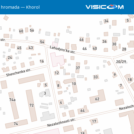
a hromada
Khorol