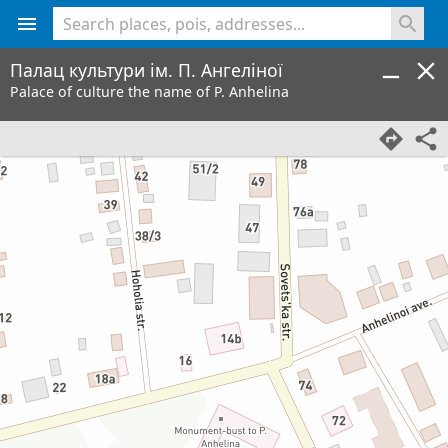
<% console.log(hcard) %>
Палац культури ім. П. Ангеліної
Palace of сulture the name of P. Anhelinа