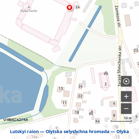
50 м
Lutskyi raion
Olytska selyshchna hromada
Olyka