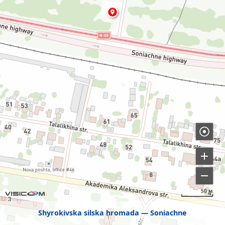
50 м
Shyrokivska silska hromada
Soniachne