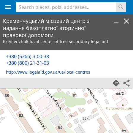
<% console.log(hcard) %>
Кременчуцький місцевий центр з
надання безоплатної вторинної
правової допомоги
Kremenchuk local center of free secondary legal aid
+380 (5366) 3-00-38
+380 (800) 21-31-03
http://www.legalaid.gov.ua/ua/local-centres