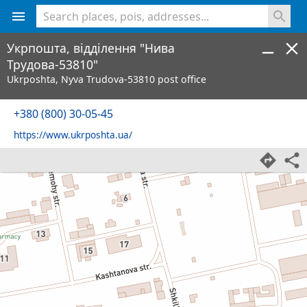
<% console.log(hcard) %>
Укрпошта, відділення "Нива
Трудова-53810"
Ukrposhta, Nyva Trudova-53810 post office
+380 (800) 30-05-45
https://www.ukrposhta.ua/