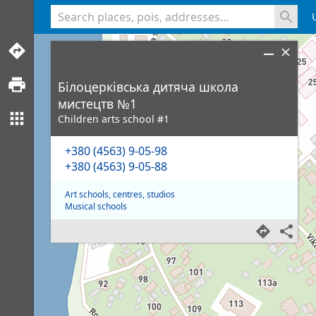
<% console.log(hcard) %>
Білоцерківська дитяча школа
мистецтв №1
Children arts school #1
+380 (4563) 9-05-98
+380 (4563) 9-05-88
Art schools, centres, studios
Musical schools