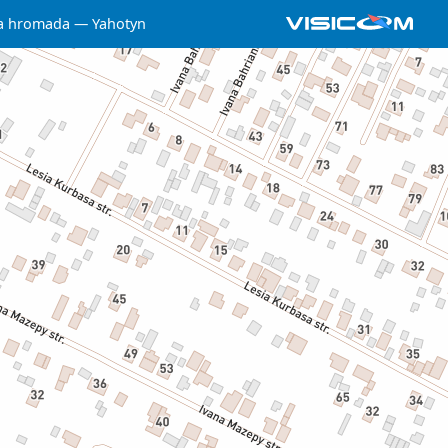
a hromada
Yahotyn