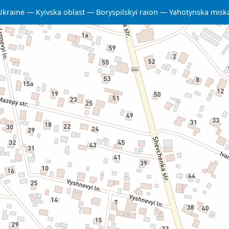
Ukraine
Kyivska oblast
Boryspilskyi raion
Yahotynska misk