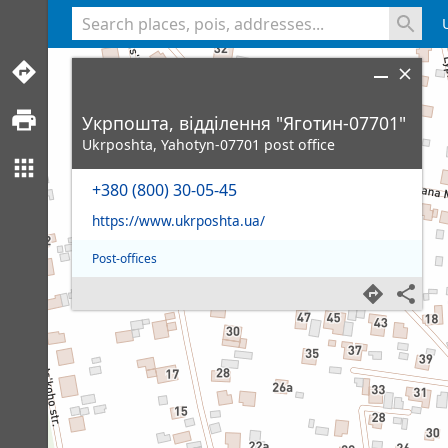
<% console.log(hcard) %>
Укрпошта, відділення "Яготин-07701"
Ukrposhta, Yahotyn-07701 post office
+380 (800) 30-05-45
https://www.ukrposhta.ua/
Post-offices