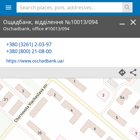
<% console.log(hcard) %>
Ощадбанк, відділення №10013/094
Oschadbank, office #10013/094
+380 (3261) 2-03-97
+380 (800) 21-08-00
https://www.oschadbank.ua/