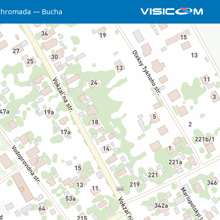
 hromada
Bucha