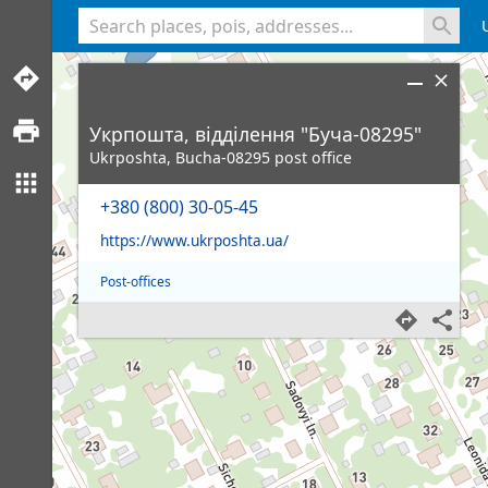
<% console.log(hcard) %>
Укрпошта, відділення "Буча-08295"
Ukrposhta, Bucha-08295 post office
+380 (800) 30-05-45
https://www.ukrposhta.ua/
Post-offices