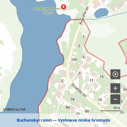
50 м
Buchanskyi raion
Vyshneva miska hromada