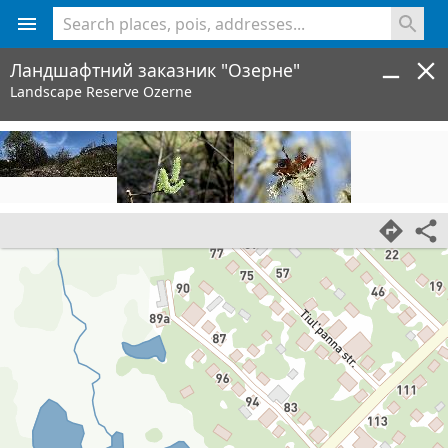
<% console.log(hcard) %>
Ландшафтний заказник "Озерне"
Landscape Reserve Ozerne