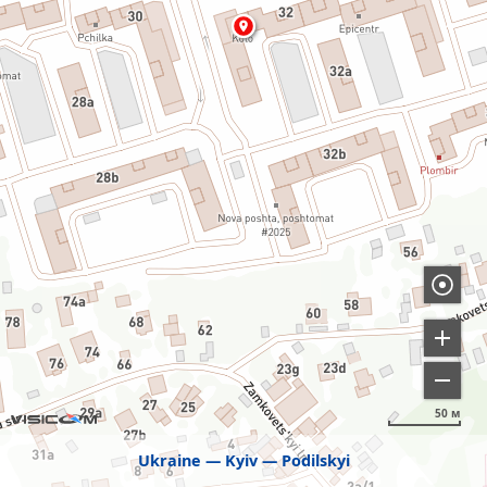
50 м
Ukraine
Kyiv
Podilskyi