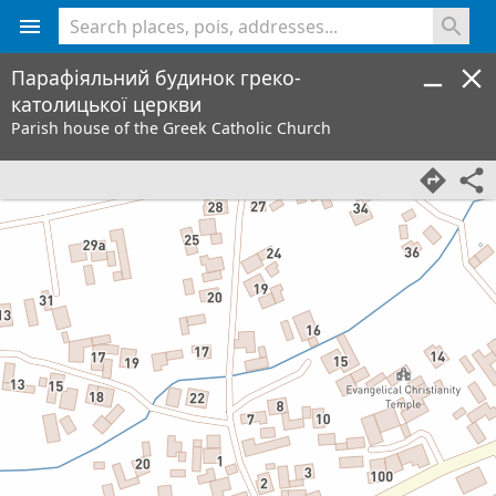
<% console.log(hcard) %>
Парафіяльний будинок греко-
католицької церкви
Parish house of the Greek Catholic Church