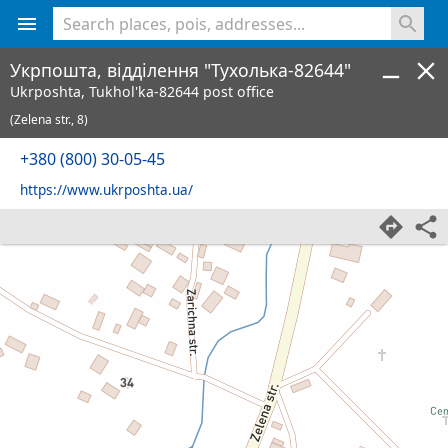
<% console.log(hcard) %>
Укрпошта, відділення "Тухолька-82644"
Ukrposhta, Tukhol'ka-82644 post office
(Zelena str., 8)
+380 (800) 30-05-45
https://www.ukrposhta.ua/