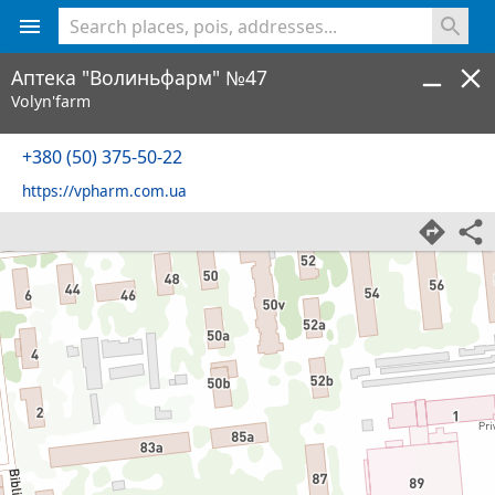
<% console.log(hcard) %>
Аптека "Волиньфарм" №47
Volyn'farm
+380 (50) 375-50-22
https://vpharm.com.ua