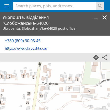
<% console.log(hcard) %>
Укрпошта, відділення
"Слобожанське-64020"
Ukrposhta, Slobozhans'ke-64020 post office
+380 (800) 30-05-45
https://www.ukrposhta.ua/