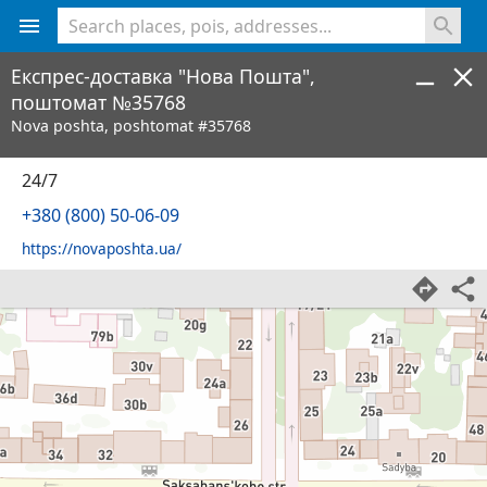
<% console.log(hcard) %>
Експрес-доставка "Нова Пошта",
поштомат №35768
Nova poshta, poshtomat #35768
24/7
+380 (800) 50-06-09
https://novaposhta.ua/