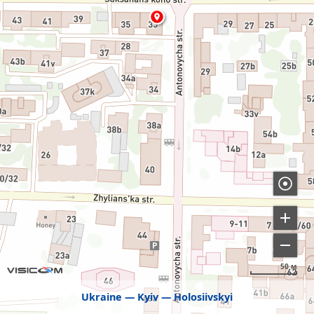
50 м
Ukraine
Kyiv
Holosiivskyi