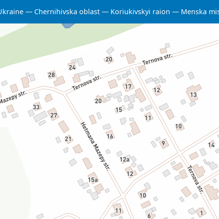
Ukraine
Chernihivska oblast
Koriukivskyi raion
Menska mi