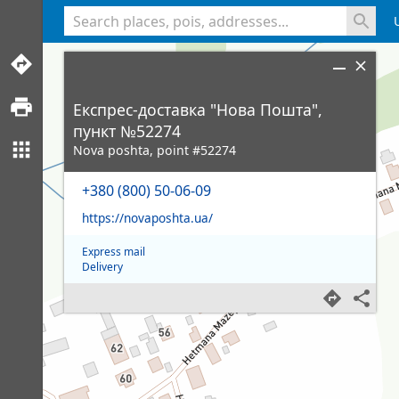
<% console.log(hcard) %>
Експрес-доставка "Нова Пошта",
пункт №52274
Nova poshta, point #52274
+380 (800) 50-06-09
https://novaposhta.ua/
Express mail
Delivery