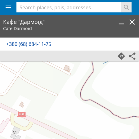
<% console.log(hcard) %>
Кафе "Дармоїд"
Cafe Darmoid
+380 (68) 684-11-75