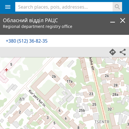
<% console.log(hcard) %>
Обласний відділ РАЦС
Regional department registry office
+380 (512) 36-82-35