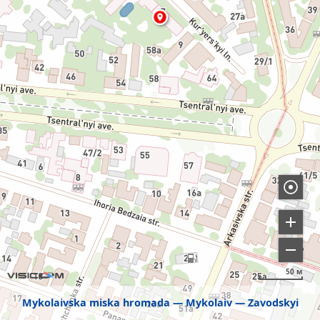
50 м
Mykolaivska miska hromada
Mykolaiv
Zavodskyi