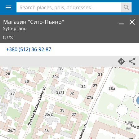
<% console.log(hcard) %>
Магазин "Сито-Пьяно"
Syto-p'iano
(31/5)
+380 (512) 36-92-87