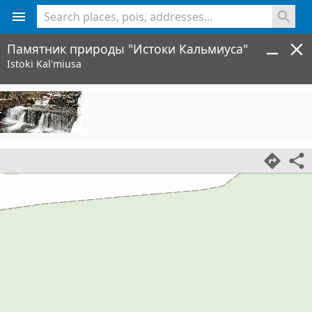
<% console.log(hcard) %>
Памятник природы "Истоки Кальмиуса"
Istoki Kal'miusa