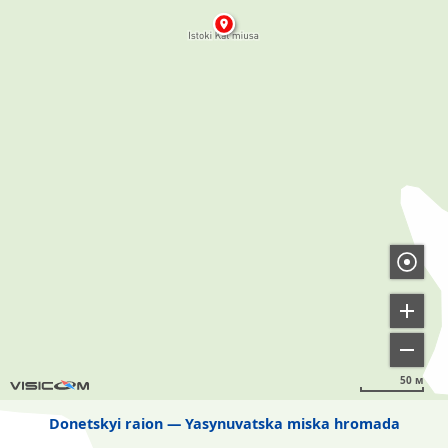
50 м
Donetskyi raion
Yasynuvatska miska hromada