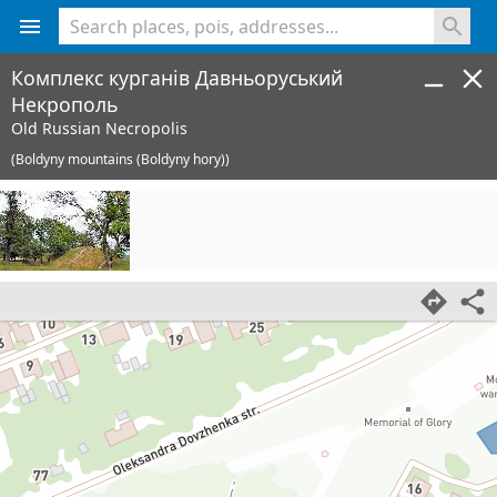
<% console.log(hcard) %>
Комплекс курганів Давньоруський
Некрополь
Old Russian Necropolis
(Boldyny mountains (Boldyny hory))