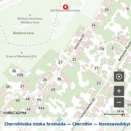
50 м
Chernihivska miska hromada
Chernihiv
Novozavodskyi