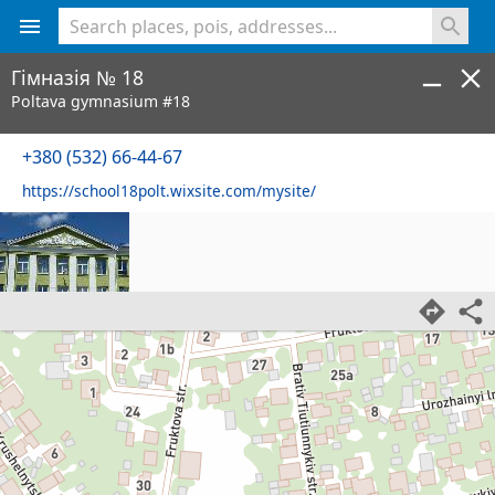
<% console.log(hcard) %>
Гімназія № 18
Poltava gymnasium #18
+380 (532) 66-44-67
https://school18polt.wixsite.com/mysite/