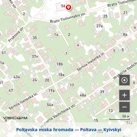
50 м
Poltavska miska hromada
Poltava
Kyivskyi