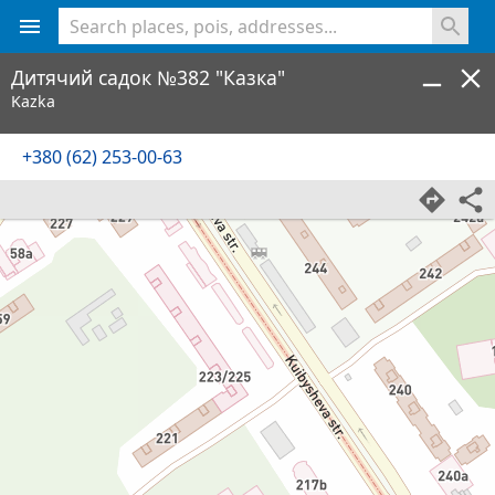
<% console.log(hcard) %>
Дитячий садок №382 "Казка"
Kazka
+380 (62) 253-00-63