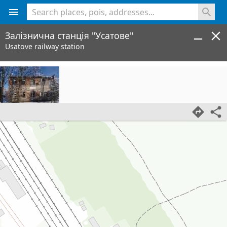
<% console.log(hcard) %>
Залізнична станція "Усатове"
Usatove railway station