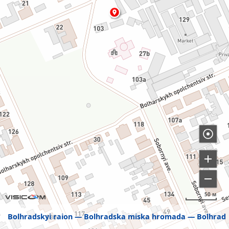
50 м
Bolhradskyi raion
Bolhradska miska hromada
Bolhrad