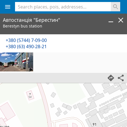
<% console.log(hcard) %>
Автостанція "Берестин"
Berestyn bus station
+380 (5744) 7-09-00
+380 (63) 490-28-21