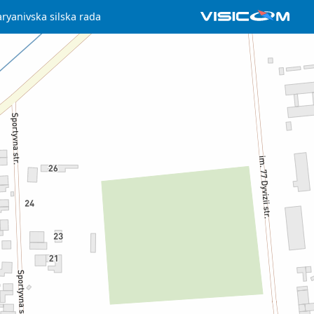
ryanivska silska rada