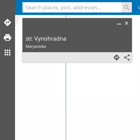
<% console.log(hcard) %>
str. Vynohradna
Maryanivka