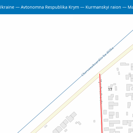
Ukraine
Avtonomna Respublika Krym
Kurmanskyi raion
Ma