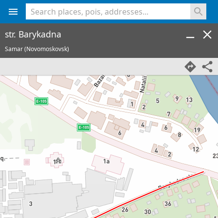
<% console.log(hcard) %>
str. Barykadna
Samar (Novomoskovsk)