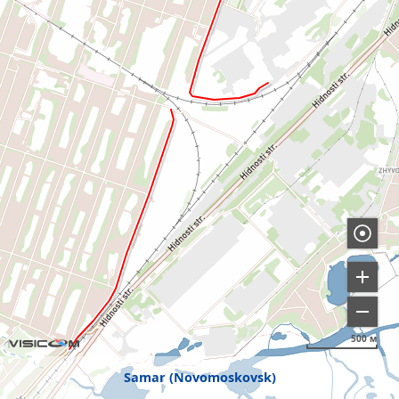
500 м
Samar (Novomoskovsk)