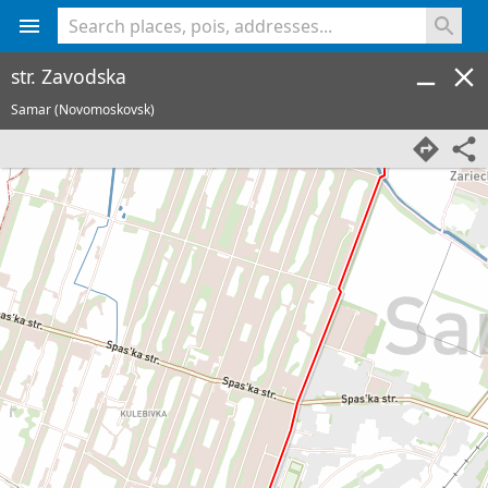
<% console.log(hcard) %>
str. Zavodska
Samar (Novomoskovsk)