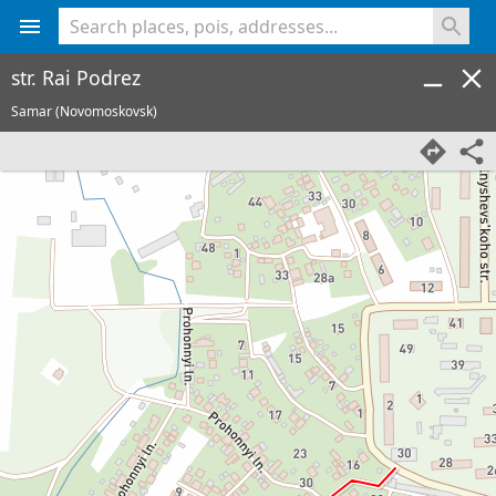
<% console.log(hcard) %>
str. Rai Podrez
Samar (Novomoskovsk)