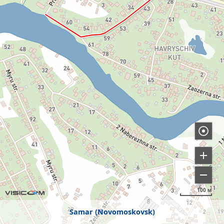
100 м
Samar (Novomoskovsk)