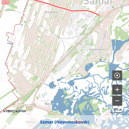
500 м
Samar (Novomoskovsk)