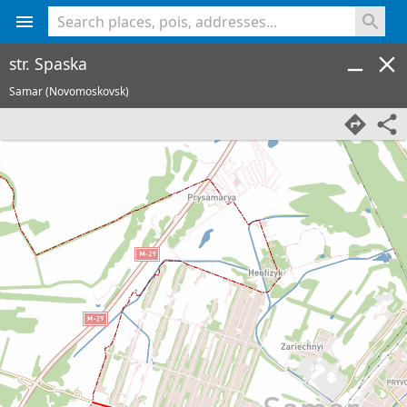
<% console.log(hcard) %>
str. Spaska
Samar (Novomoskovsk)