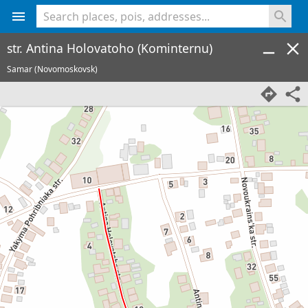
<% console.log(hcard) %>
str. Antina Holovatoho (Kominternu)
Samar (Novomoskovsk)