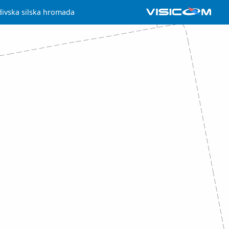
ivska silska hromada