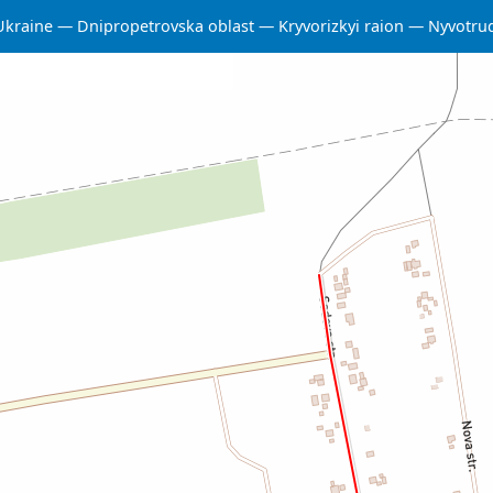
Ukraine
Dnipropetrovska oblast
Kryvorizkyi raion
Nyvotrud