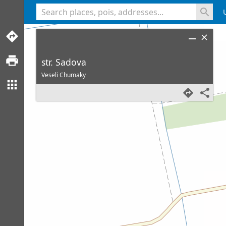
<% console.log(hcard) %>
str. Sadova
Veseli Chumaky