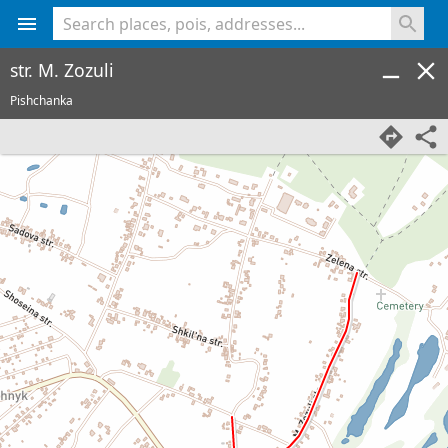
<% console.log(hcard) %>
str. M. Zozuli
Pishchanka