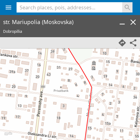
<% console.log(hcard) %>
str. Mariupolia (Moskovska)
Dobropillia