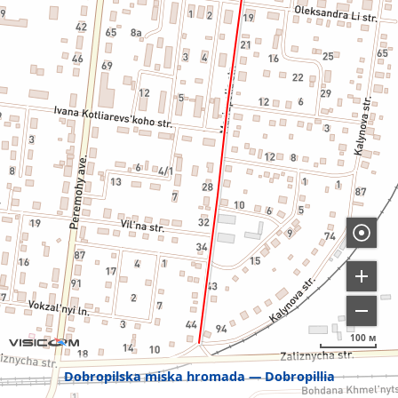
100 м
Dobropilska miska hromada
Dobropillia