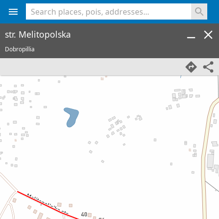
<% console.log(hcard) %>
str. Melitopolska
Dobropillia