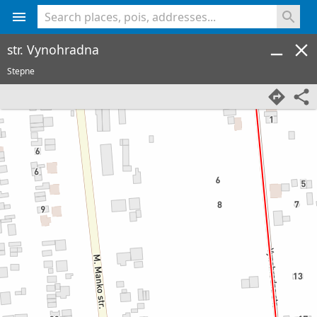
<% console.log(hcard) %>
str. Vynohradna
Stepne