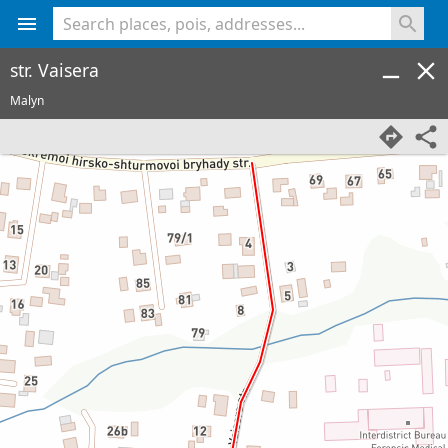
<% console.log(hcard) %>
str. Vaisera
Malyn