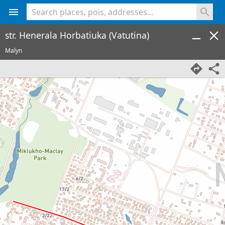
<% console.log(hcard) %>
str. Henerala Horbatiuka (Vatutina)
Malyn