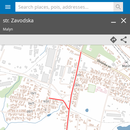
<% console.log(hcard) %>
str. Zavodska
Malyn