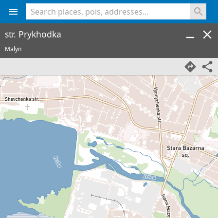
<% console.log(hcard) %>
str. Prykhodka
Malyn