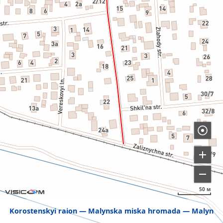
50 м
Korostenskyi raion
Malynska miska hromada
Malyn