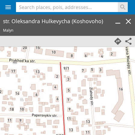
<% console.log(hcard) %>
str. Oleksandra Hulkevycha (Koshovoho)
Malyn