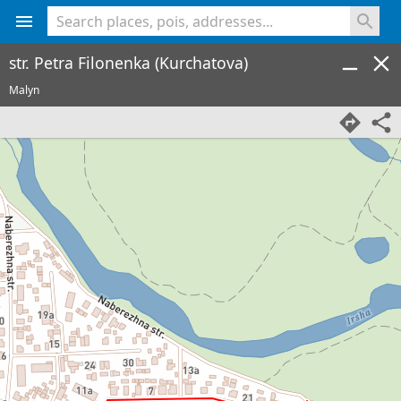
<% console.log(hcard) %>
str. Petra Filonenka (Kurchatova)
Malyn