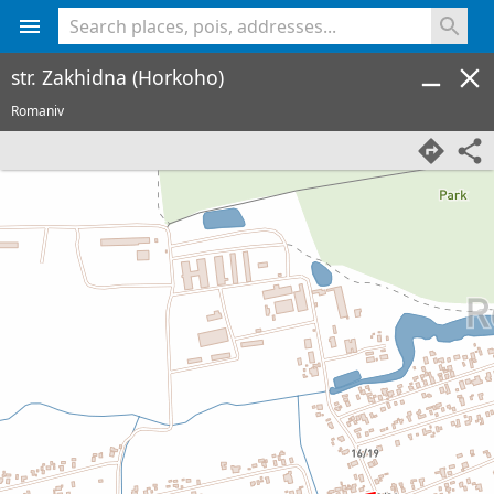
<% console.log(hcard) %>
str. Zakhidna (Horkoho)
Romaniv