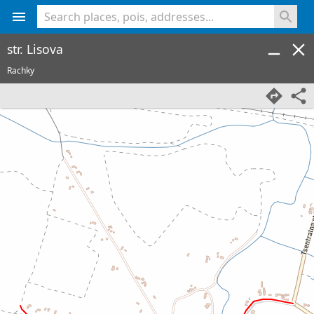
<% console.log(hcard) %>
str. Lisova
Rachky