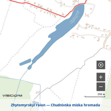
250 м
Zhytomyrskyi raion
Chudnivska miska hromada