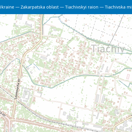
Ukraine
Zakarpatska oblast
Tiachivskyi raion
Tiachivska m