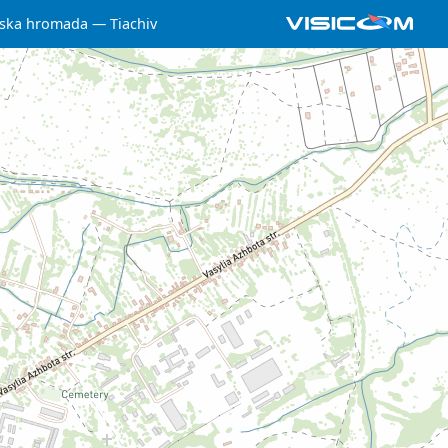
iska hromada
Tiachiv