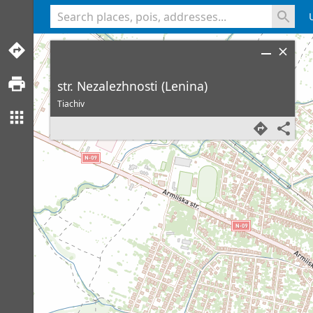
<% console.log(hcard) %>
str. Nezalezhnosti (Lenina)
Tiachiv