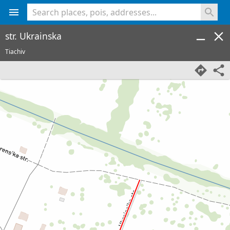
<% console.log(hcard) %>
str. Ukrainska
Tiachiv