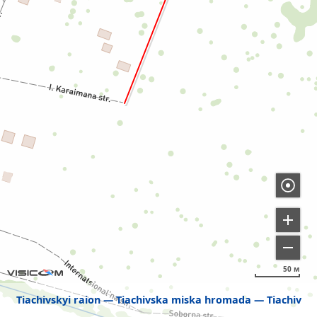
50 м
Tiachivskyi raion
Tiachivska miska hromada
Tiachiv