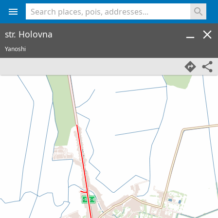
<% console.log(hcard) %>
str. Holovna
Yanoshi